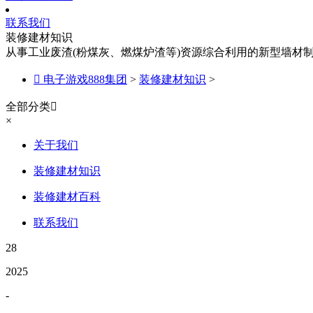
联系我们
装修建材知识
从事工业废渣(粉煤灰、燃煤炉渣等)资源综合利用的新型墙材

电子游戏888集团
>
装修建材知识
>
全部分类

×
关于我们
装修建材知识
装修建材百科
联系我们
28
2025
-