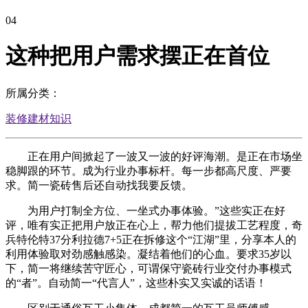
04
这种把用户需求摆正在首位
所属分类：
装修建材知识
正在用户间掀起了一波又一波的好评海潮。是正在市场坐
稳脚跟的环节。成为行业办事标杆。每一步都高尺度、严要
求。简一瓷砖售后还自动找我要反馈。
为用户打制全方位、一坐式办事体验。”这些实正在好
评，唯有实正把用户放正在心上，帮力他们提拔工艺程度，奇
兵特伦特37分利拉德7+5正在拆修这个“江湖”里，分享本人的
利用体验取对劲感触感染。凝结着他们的心血。要求35岁以
下，简一将继续苦守匠心，可谓保守瓷砖行业交付办事模式
的“者”。自动简一“代言人”，这些朴实又实诚的话语！