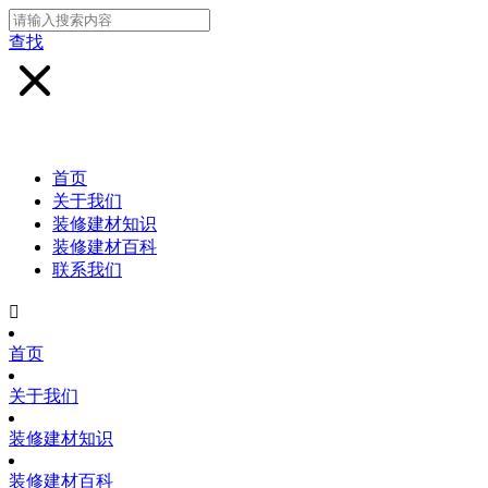
查找
首页
关于我们
装修建材知识
装修建材百科
联系我们

首页
关于我们
装修建材知识
装修建材百科