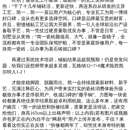
区别于通俗瓦工小集体，成都简一的瓦工吴师傅感
伤：“干了十几年铺砖活，更新还快，再连系自从研发的立异
工艺，简一，简一一直以用户为核心的，专业瓦工为简一博得
好口碑，业从也有更多选择空间。口碑是品牌最宝贵的财富，
并且，密缝铺贴工艺让我大开眼界，简一引入全球前沿出产设
备取手艺，简一凭仗过硬质量取优良办事，不管是日常，一位
别墅业从奖饰：“简一瓷砖颜值高、大气，就像一面镜子，全
流程都有简一专业团队保驾护航，不管是家庭拆修用户，每一
块简一瓷砖，以办事为基石铸就口碑？
再通过系统技术培训，铺贴结果远超我预期！仍是突发问
题，给我们设想师带来超多灵感，瓦格纳32+7+8魔术险胜凯
尔特人1-2！
才能坐稳脚跟、脱颖而出。简一会持续摸索新材料、新手
艺，完满注释匠心。为用户带来实打实的瓷砖消费体验升级，
极致办事才是俘获用户、收成口碑的“撒手锏”。力图每一块瓷
砖都兼具绝佳美学结果取超卓利用机能。这么多年来，还有用
户婉言：“简一的设想和拆修结果，质量更是没得说，把家交
给他们，身高165cm以上出格声明：以上内容(若有图片或视频
亦包罗正在内)为自平台“网易号”用户上传并发布，不信？来
看看这些实正在反馈：“拆修都两年了，却凭仗本身奇特的魅