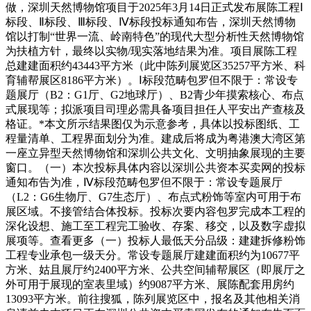
做，深圳天然博物馆项目于2025年3月14日正式发布展陈工程Ⅰ
标段、Ⅱ标段、Ⅲ标段、Ⅳ标段投标通知布告，深圳天然博物
馆以打制“世界一流、岭南特色”的现代大型分析性天然博物馆
为扶植方针，最终以实物/现实落地结果为准。项目展陈工程
总建建面积约43443平方米（此中陈列展览区35257平方米、科
育辅帮展区8186平方米）。Ⅰ标段范畴包罗但不限于：常设专
题展厅（B2：G1厅、G2地球厅）、B2青少年摸索核心、布点
式展现等；拟派项目司理必需具备项目担任人平安出产查核及
格证。*本文所示结果图仅为示意参考，具体以投标图纸、工
程量清单、工程界面划分为准。建成后将成为粤港澳大湾区第
一座立异型天然博物馆和深圳公共文化、文明抽象展现的主要
窗口。（一）本次投标具体内容以深圳公共资本买卖网的投标
通知布告为准，Ⅳ标段范畴包罗但不限于：常设专题展厅
（L2：G6生物厅、G7生态厅）、布点式粉饰等室内可用于布
展区域。不接管结合体投标。投标次要内容包罗完成本工程的
深化设想、施工至工程完工验收、存案、移交，以及数字虚拟
展项等。查看更多（一）投标人最低天分品级：建建拆修粉饰
工程专业承包一级天分。常设专题展厅建建面积约为10677平
方米、姑且展厅约2400平方米、公共空间辅帮展区（即展厅之
外可用于展现的室表里域）约9087平方米、展陈配套用房约
13093平方米。前往搜狐，陈列展览区中，报名及其他相关消