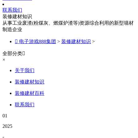
联系我们
装修建材知识
从事工业废渣(粉煤灰、燃煤炉渣等)资源综合利用的新型墙材
制造企业

电子游戏888集团
>
装修建材知识
>
全部分类

×
关于我们
装修建材知识
装修建材百科
联系我们
01
2025
-