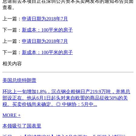
息请前去本项目正在深圳公共资本买卖网发布的通知布告页面
查看。
上一篇：
申请日期为2018年7月
下一篇：
新成本：100平米的房子
上一篇：
申请日期为2018年7月
下一篇：
新成本：100平米的房子
相关内容
美国总统特朗普
环比上一旬增加1.8%，沉点钢企粗钢日产219.9万吨，并将总
部设正在。他从6月1日起头对来自欧盟的商品征收50%的关
税。买卖价钱尚未确定。◎ 中钢协：5月中...
MORE +
本领吸引了国表里