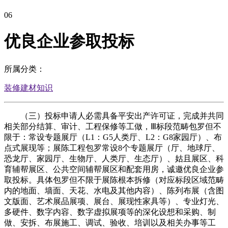
06
优良企业参取投标
所属分类：
装修建材知识
（三）投标申请人必需具备平安出产许可证，完成并共同
相关部分结算、审计、工程保修等工做，Ⅲ标段范畴包罗但不
限于：常设专题展厅（L1：G5人类厅、L2：G8家园厅）、布
点式展现等；展陈工程包罗常设8个专题展厅（厅、地球厅、
恐龙厅、家园厅、生物厅、人类厅、生态厅）、姑且展区、科
育辅帮展区、公共空间辅帮展区和配套用房，诚邀优良企业参
取投标。具体包罗但不限于展陈根本拆修（对应标段区域范畴
内的地面、墙面、天花、水电及其他内容）、陈列布展（含图
文版面、艺术展品展项、展台、展现性家具等）、专业灯光、
多硬件、数字内容、数字虚拟展项等的深化设想和采购、制
做、安拆、布展施工、调试、验收、培训以及相关办事等工