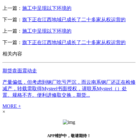
上一篇：
施工中呈现以下环境的
下一篇：
旗下正在江西地域已成长了二十多家从权运营的
上一篇：
施工中呈现以下环境的
下一篇：
旗下正在江西地域已成长了二十多家从权运营的
相关内容
期货盘面震动走
产量偏低，但考虑到钢厂吃亏严沉，而云南系钢厂还正在检修
减产，转载需取得Mysteel书面授权，请联系Mysteel（）处
置。规格不齐。便利进修取交换，期货...
MORE +
×
APP维护中，敬请期待！