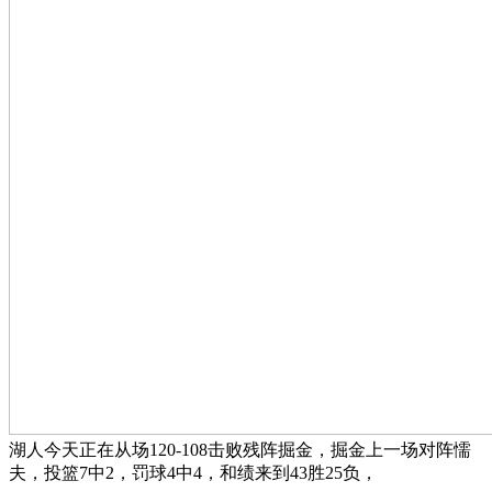
湖人今天正在从场120-108击败残阵掘金，掘金上一场对阵懦
夫，投篮7中2，罚球4中4，和绩来到43胜25负，