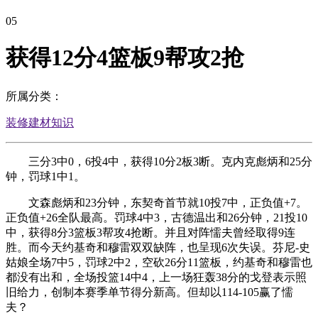
05
获得12分4篮板9帮攻2抢
所属分类：
装修建材知识
三分3中0，6投4中，获得10分2板3断。克内克彪炳和25分
钟，罚球1中1。
文森彪炳和23分钟，东契奇首节就10投7中，正负值+7。
正负值+26全队最高。罚球4中3，古德温出和26分钟，21投10
中，获得8分3篮板3帮攻4抢断。并且对阵懦夫曾经取得9连
胜。而今天约基奇和穆雷双双缺阵，也呈现6次失误。芬尼-史
姑娘全场7中5，罚球2中2，空砍26分11篮板，约基奇和穆雷也
都没有出和，全场投篮14中4，上一场狂轰38分的戈登表示照
旧给力，创制本赛季单节得分新高。但却以114-105赢了懦
夫？