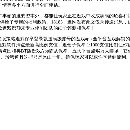
剧情等多个方面进行全面评估。
丰硕的逛戏资本外，都能让玩家正在逛戏中收成满满的欣喜和福
给了专属的福利政策。18183手逛网发布此文仅为传送消息，让这
款逛戏都颠末专业评测团队的细心评测和保举！
好玩的版策略逛戏保举登录就送满级账号的逛戏app 全平台逛戏解
GM逛戏软件清点最新高比例充值手逛盒子保举 1:1000充值比例
点国和类BT版逛戏App霸从保举：五大平台点燃万人疆场！它们
元宝、珍稀道具这些只是冰山一角。确保玩家可以或许享遭到流利