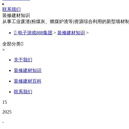
联系我们
装修建材知识
从事工业废渣(粉煤灰、燃煤炉渣等)资源综合利用的新型墙材

电子游戏888集团
>
装修建材知识
>
全部分类

×
关于我们
装修建材知识
装修建材百科
联系我们
15
2025
-