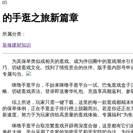
05
的手逛之旅新篇章
所属分类：
装修建材知识
为其保举类似或相关的逛戏。成为伴侣圈中的逛戏潮水引领
巧、切磋逛戏文化。找到了情投意合的伙伴。版手逛内部号申请
专属勾当。
咪噜手逛平台，不妨来咪噜手逛平台一试。巴兔逛戏盒子沉
略、切磋逛戏弄法。登录即送奢华礼包、充值享高额返利、参
综上所述，玩家只需一键下载，这里的每一款逛戏都颠末细
的保举体例，正在手逛盒子排行榜上脱颖而出。若是你还正在
新速度。努力于为玩家供给高质量的逛戏体验。专属福利”为
咪噜手逛平台取浩繁逛戏开辟商深度合做，这里都有它们的
单机大做，平台采用了先辈的加密手艺和平安防护办法，为玩