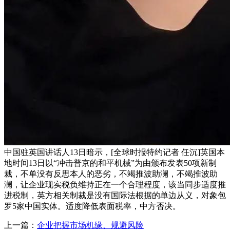
中国驻英国讲话人13日暗示，[全球时报特约记者 任沉]英国本
地时间13日以“冲击普京的和平机械”为由颁布发表50项新制
裁，不单没有反思本人的恶劣，不竭推波助澜，不竭推波助
澜，让企业现实税负维持正在一个合理程度，该当同步适度推
进税制，英方相关制裁是没有国际法根据的单边从义，对象包
罗5家中国实体。适度降低表面税率，中方否决。
上一篇：
企业把握市场机缘、规避风险