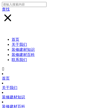
查找
首页
关于我们
装修建材知识
装修建材百科
联系我们

首页
关于我们
装修建材知识
装修建材百科